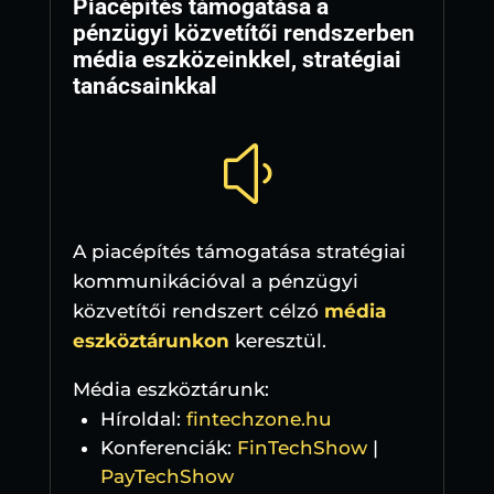
Piacépítés támogatása a
pénzügyi közvetítői rendszerben
média eszközeinkkel, stratégiai
tanácsainkkal
y
A piacépítés támogatása stratégiai
kommunikációval a pénzügyi
közvetítői rendszert célzó
média
eszköztárunkon
keresztül.
Média eszköztárunk:
Híroldal:
fintechzone.hu
Konferenciák:
FinTechShow
|
PayTechShow