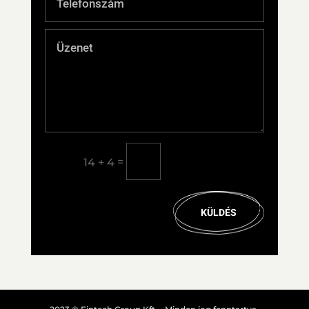
=
14 + 4
KÜLDÉS