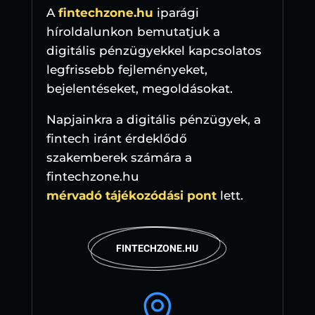
A
fintechzone.hu
iparági
híroldalunkon bemutatjuk a
digitális pénzügyekkel kapcsolatos
legfrissebb fejleményeket,
bejelentéseket, megoldásokat.
Napjainkra a digitális pénzügyek, a
fintech iránt érdeklődő
szakemberek számára a
fintechzone.hu
mérvadó tájékozódási pont
lett.
FINTECHZONE.HU
